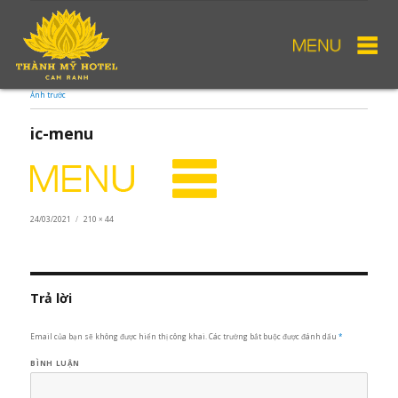
Ảnh trước
ic-menu
Đăng
24/03/2021
Kích
210 × 44
vào
cỡ
ngày
đầy
đủ
Trả lời
Email của bạn sẽ không được hiển thị công khai.
Các trường bắt buộc được đánh dấu
*
BÌNH LUẬN