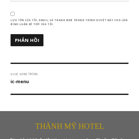
LƯU TÊN CỦA TÔI, EMAIL, VÀ TRANG WEB TRONG TRÌNH DUYỆT NÀY CHO LẦN
BÌNH LUẬN KẾ TIẾP CỦA TÔI.
Điều
ĐƯỢC ĐĂNG TRONG
hướng
ic-menu
bài
viết
THÀNH MỸ HOTEL