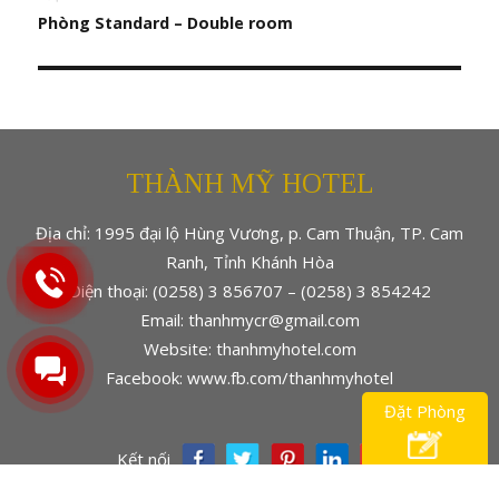
hướng
Phòng Standard – Double room
bài
viết
THÀNH MỸ HOTEL
Địa chỉ: 1995 đại lộ Hùng Vương, p. Cam Thuận, TP. Cam
Ranh, Tỉnh Khánh Hòa
Điện thoại: (0258) 3 856707 – (0258) 3 854242
Email: thanhmycr@gmail.com
Website: thanhmyhotel.com
Facebook: www.fb.com/thanhmyhotel
Đặt Phòng
Kết nối