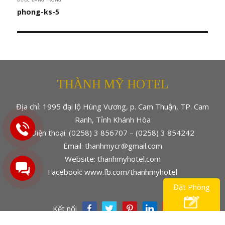
hướng
phong-ks-5
bài
viết
THÀNH MỸ HOTEL
Địa chỉ: 1995 đại lộ Hùng Vương, p. Cam Thuận, TP. Cam
Ranh, Tỉnh Khánh Hòa
Điện thoại: (0258) 3 856707 – (0258) 3 854242
Email: thanhmycr@gmail.com
Website: thanhmyhotel.com
Facebook: www.fb.com/thanhmyhotel
Đặt Phòng
Kết nối