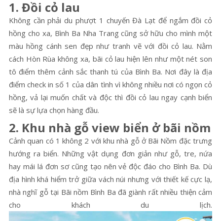
1. Đồi cỏ lau
Không cần phải du phượt 1 chuyến Đà Lạt để ngắm đồi cỏ
hồng cho xa, Bình Ba Nha Trang cũng sở hữu cho mình một
màu hồng cánh sen đẹp như tranh vẽ với đồi cỏ lau. Nằm
cách Hòn Rùa không xa, bãi cỏ lau hiện lên như một nét son
tô điểm thêm cảnh sắc thanh tú của Bình Ba. Nơi đây là địa
điểm check in số 1 của dân tình vì không nhiều nơi có ngọn cỏ
hồng, vả lại muốn chất và độc thì đồi cỏ lau ngay cạnh biển
sẽ là sự lựa chọn hàng đầu.
2. Khu nhà gỗ view biển ở bãi nồm
Cảnh quan có 1 không 2 với khu nhà gỗ ở Bãi Nồm đặc trưng
hướng ra biển. Những vật dụng đơn giản như gỗ, tre, nứa
hay mái lá đơn sơ cũng tạo nên vẻ độc đáo cho Bình Ba. Dù
địa hình khá hiểm trở giữa vách núi nhưng với thiết kế cực lạ,
nhà nghĩ gỗ tại Bãi nồm Bình Ba đã giành rất nhiều thiện cảm
cho khách du lịch.