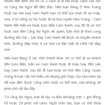
Muốn đến Bình Ba chỉ có 2 cách là đi tàu hoặc cano cao tốc
từ Cảng Ba Ngòi để đến đảo. Nếu bạn đang ở Nha Trang
hoặc tại sân bay Cam Ranh bạn có thể lựa chọn đi xe máy,
taxi, ô tô riêng tự túc hoặc đi xe bus tuyến Nha Trang – Cam
Ranh đến bến xe hoặc bưu điện Cam Ranh, sau đó đi xe ôm
hoặc taxi đến Cảng Ba Ngòi. Ah quên, bạn nhớ đi theo cung
đường Bãi Dài – Sân Bay Cam Ranh để được di chuyển nhanh
hơn, đường đẹp hơn, ít xe hơn và đặc biệt là cảnh rất đẹp
nhé.
Nếu bạn đang ở các tỉnh thành khác thì có thể đi xe khách
đến bưu điện, bến xe Cam Ranh hoặc đi máy bay đến sân
bay Cam Ranh. Sau đó đi taxi hoặc xe thồ đến Cảng. Quan
trọng là bạn cần tìm hiểu các khung giờ chạy của tàu/cano tại
để bạn đến được Cảng sớm nhất có thể nhé, nếu không sẽ
phải chờ rất lâu đấy.
Từ cảng Ba Ngòi, bạn đi tàu ra đảo khoảng hơn 1 giờ đồng
hồ hoặc 20 phút với cano. Ngồi trên tàu, bạn có thể thỏa