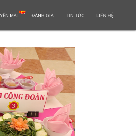
YẾN MÃI
ĐÁNH GIÁ
TIN TỨC
LIÊN HỆ