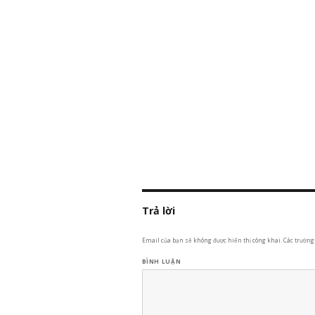
Trả lời
Email của bạn sẽ không được hiển thị công khai.
Các trường
BÌNH LUẬN