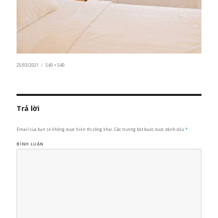
Đăng
25/03/2021
Kích
540 × 540
vào
cỡ
ngày
đầy
đủ
Trả lời
Email của bạn sẽ không được hiển thị công khai.
Các trường bắt buộc được đánh dấu
*
BÌNH LUẬN