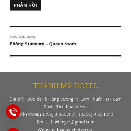
Điều
ĐƯỢC ĐĂNG TRONG
hướng
Phòng Standard – Queen room
bài
viết
THÀNH MỸ HOTEL
Địa chỉ: 1995 đại lộ Hùng Vương, p. Cam Thuận, TP. Cam
Ranh, Tỉnh Khánh Hòa
Điện thoại: (0258) 3 856707 – (0258) 3 854242
Email: thanhmycr@gmail.com
Website: thanhmyhotel.com