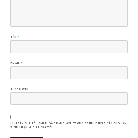
TÊN
*
EMAIL
*
TRANG WEB
LƯU TÊN CỦA TÔI, EMAIL, VÀ TRANG WEB TRONG TRÌNH DUYỆT NÀY CHO LẦN
BÌNH LUẬN KẾ TIẾP CỦA TÔI.