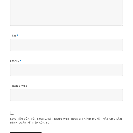
TÊN
*
EMAIL
*
TRANG WEB
LƯU TÊN CỦA TÔI, EMAIL, VÀ TRANG WEB TRONG TRÌNH DUYỆT NÀY CHO LẦN
BÌNH LUẬN KẾ TIẾP CỦA TÔI.