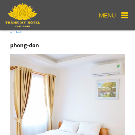
Ảnh trước
phong-don