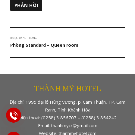
Điều
ĐƯỢC ĐĂNG TRONG
hướng
Phòng Standard – Queen room
bài
viết
THÀNH MỸ HOTEL
Địa chỉ: 1995 đại lộ Hùng Vương, p. Cam Thuận, TP. Cam
Ranh, Tỉnh Khánh Hòa
Điện thoại: (0258) 3 856707 – (0258) 3 854242
Email: thanhmycr@gmail.com
Website: thanhmyhotel.com