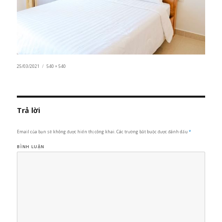
Đăng
25/03/2021
Kích
540 × 540
vào
cỡ
ngày
đầy
đủ
Trả lời
Email của bạn sẽ không được hiển thị công khai.
Các trường bắt buộc được đánh dấu
*
BÌNH LUẬN